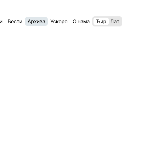
и
Вести
Архива
Ускоро
О нама
Ћир
Лат