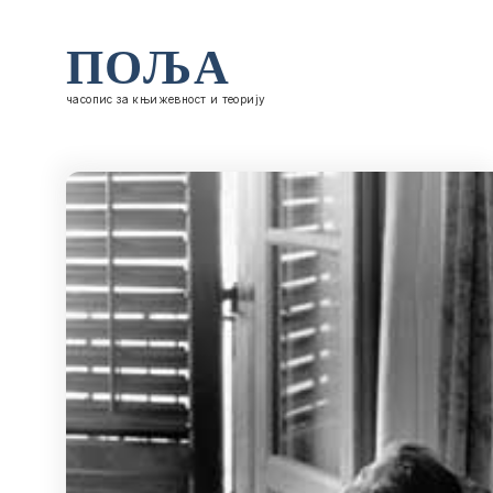
ПОЉА
часопис за књижевност и теорију