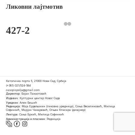
Ликовни лајтмотив
427-2
Католичка порта 5, 21000 Нови Сад, Србија
(+381) 021/524-584
casopispolja@gmail.com
Директор:
Бојан Панаотовић
Издавач:
Културни центар Новог Сада
Уредник:
Ален Бешић
Редакција:
Маја Ердељанин (ликовна уредница), Соња Веселиновић, Милица
Софинкић, Марјан Чакаревић, Огњен Клисара (дизајнер)
Лектура:
Сања Бркић, Милица Софинкић
Администрација и пласман:
Редакција