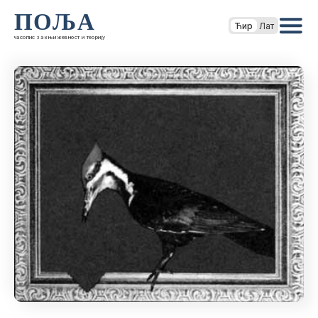
ПОЉА
Ћир
Лат
часопис за књижевност и теорију