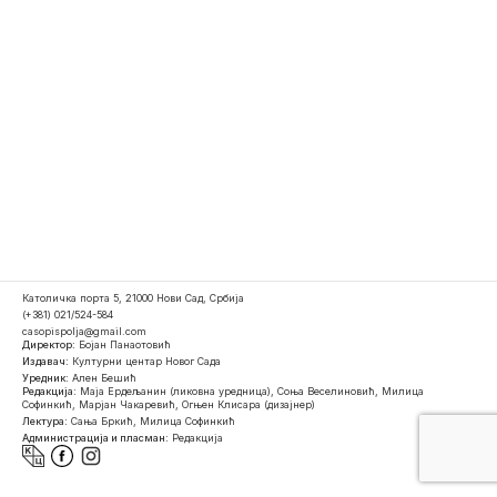
Католичка порта 5, 21000 Нови Сад, Србија
(+381) 021/524-584
casopispolja@gmail.com
Директор:
Бојан Панаотовић
Издавач:
Културни центар Новог Сада
Уредник:
Ален Бешић
Редакција:
Маја Ердељанин (ликовна уредница), Соња Веселиновић, Милица
Софинкић, Марјан Чакаревић, Огњен Клисара (дизајнер)
Лектура:
Сања Бркић, Милица Софинкић
Администрација и пласман:
Редакција