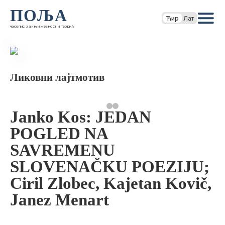
ПОЉА
Ћир
Лат
часопис за књижевност и теорију
Ликовни лајтмотив
Janko Kos: JEDAN
POGLED NA
SAVREMENU
SLOVENAČKU POEZIJU;
Ciril Zlobec, Kajetan Kovič,
Janez Menart