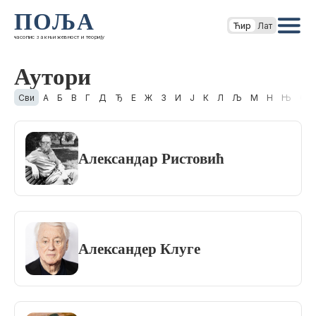
ПОЉА
Ћир
Лат
часопис за књижевност и теорију
Аутори
Сви
А
Б
В
Г
Д
Ђ
Е
Ж
З
И
Ј
К
Л
Љ
М
Н
Њ
О
Александар Ристовић
Александер Клуге