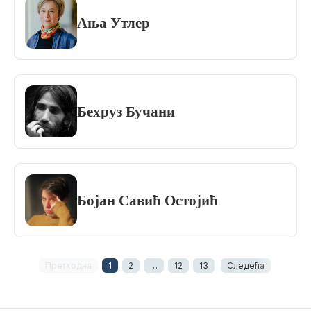
Ања Утлер
Бехруз Бучани
Бојан Савић Остојић
Претходна
1
2
…
12
13
Следећа