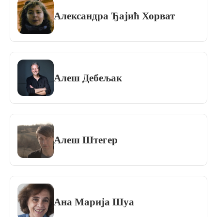
Александра Ђајић Хорват
Алеш Дебељак
Алеш Штегер
Ана Марија Шуа