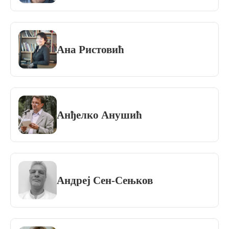
Ана Ристовић
Анђелко Анушић
Андреј Сен-Сењков