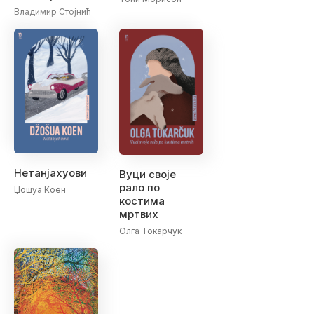
Владимир Стојнић
Нетанјахуови
Вуци своје
рало по
Џошуа Коен
костима
мртвих
Олга Токарчук