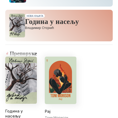
НОВА КЊИГА
Година у насељу
Владимир Стојнић
Препоруке
Година у
Рај
насељу
Тони Морисон