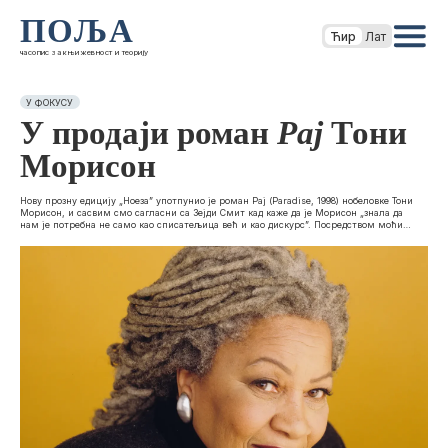
ПОЉА
Ћир
Лат
часопис за књижевност и теорију
У ФОКУСУ
У продаји роман
Рај
Тони
Морисон
Нову прозну едицију „Ноеза” употпунио је роман Рај (Paradise, 1998) нобеловке Тони
Морисон, и сасвим смо сагласни са Зејди Смит кад каже да је Морисон „знала да
нам је потребна не само као списатељица већ и као дискурс”. Посредством моћи…