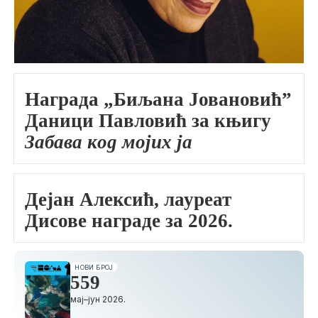
Награда „Биљана Јовановић”
Даници Павловић за књигу
Забава код мојих ја
Дејан Алексић, лауреат
Дисове награде за 2026.
НОВИ БРОЈ
559
мај–јун 2026.