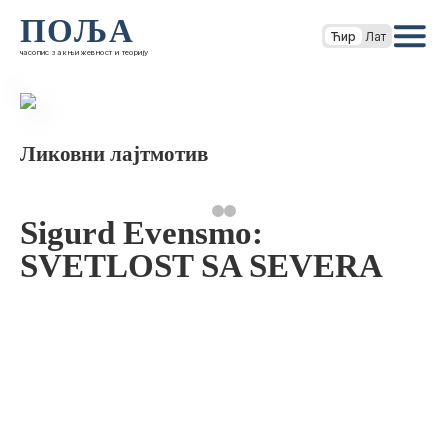
ПОЉА
Ћир
Лат
часопис за књижевност и теорију
Ликовни лајтмотив
Sigurd Evensmo:
SVETLOST SA SEVERA