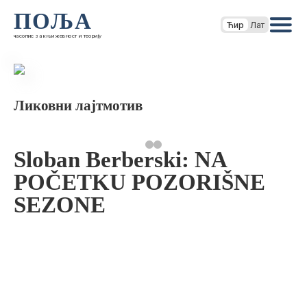
ПОЉА
Ћир
Лат
часопис за књижевност и теорију
Ликовни лајтмотив
Sloban Berberski: NA
POČETKU POZORIŠNE
SEZONE