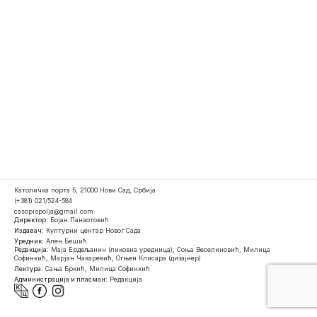
Католичка порта 5, 21000 Нови Сад, Србија
(+381) 021/524-584
casopispolja@gmail.com
Директор:
Бојан Панаотовић
Издавач:
Културни центар Новог Сада
Уредник:
Ален Бешић
Редакција:
Маја Ердељанин (ликовна уредница), Соња Веселиновић, Милица
Софинкић, Марјан Чакаревић, Огњен Клисара (дизајнер)
Лектура:
Сања Бркић, Милица Софинкић
Администрација и пласман:
Редакција