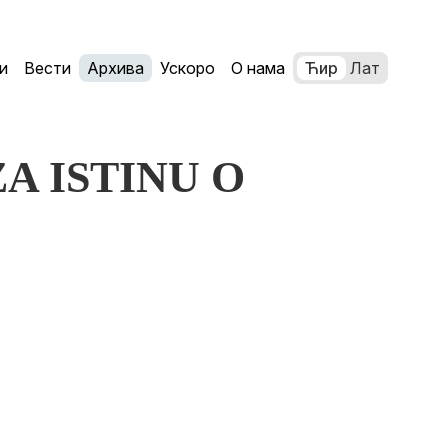
и
Вести
Архива
Ускоро
О нама
Ћир
Лат
 ZA ISTINU O