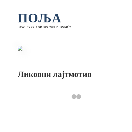
ПОЉА
часопис за књижевност и теорију
Ликовни лајтмотив