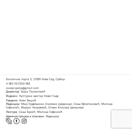
Католичка порта 5, 21000 Нови Сад, Србија
(+381) 021/524-584
casopispolja@gmail.com
Директор:
Бојан Панаотовић
Издавач:
Културни центар Новог Сада
Уредник:
Ален Бешић
Редакција:
Маја Ердељанин (ликовна уредница), Соња Веселиновић, Милица
Софинкић, Марјан Чакаревић, Огњен Клисара (дизајнер)
Лектура:
Сања Бркић, Милица Софинкић
Администрација и пласман:
Редакција