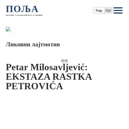
ПОЉА
Ћир
Лат
часопис за књижевност и теорију
Ликовни лајтмотив
Petar Milosavljević:
EKSTAZA RASTKA
PETROVIĆA