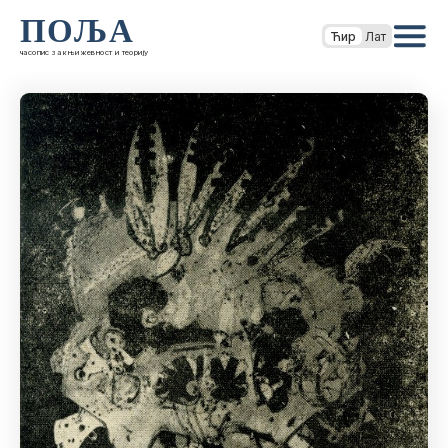
ПОЉА
Ћир
Лат
часопис за књижевност и теорију