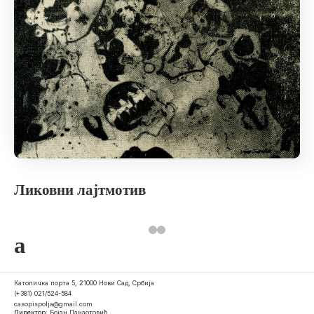
Ликовни лајтмотив
a
Католичка порта 5, 21000 Нови Сад, Србија
(+381) 021/524-584
casopispolja@gmail.com
Директор:
Бојан Панаотовић