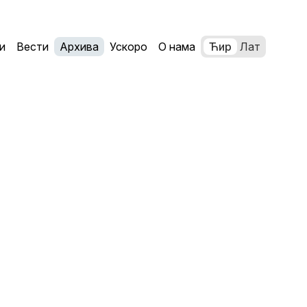
и
Вести
Архива
Ускоро
О нама
Ћир
Лат