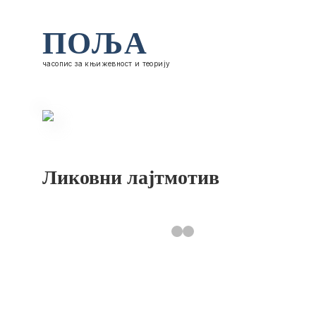
ПОЉА
часопис за књижевност и теорију
Ликовни лајтмотив