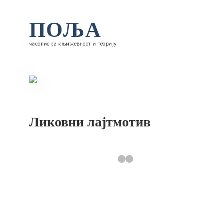
ПОЉА
часопис за књижевност и теорију
Ликовни лајтмотив