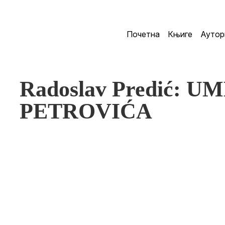
Почетна
Књиге
Аутор
Radoslav Predić:
PETROVIĆA