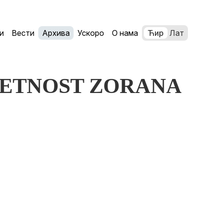
и
Вести
Архива
Ускоро
О нама
Ћир
Лат
 UMETNOST ZORANA