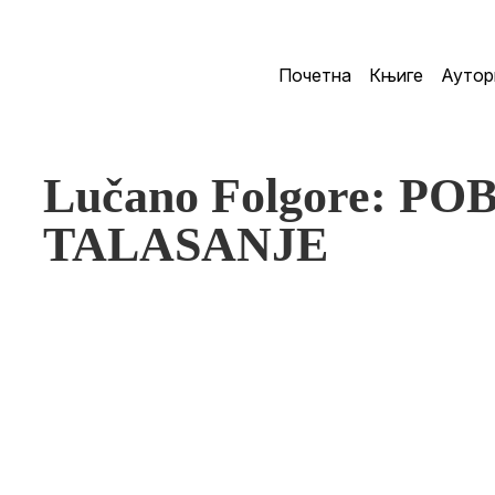
Почетна
Књиге
Аутор
Lučano Folgore: P
TALASANJE