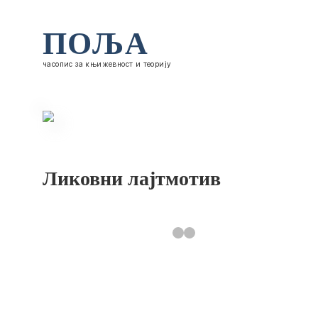
ПОЉА
часопис за књижевност и теорију
Ликовни лајтмотив