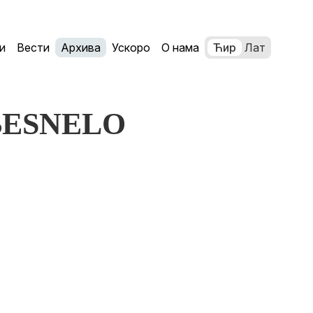
и
Вести
Архива
Ускоро
О нама
Ћир
Лат
OBESNELO