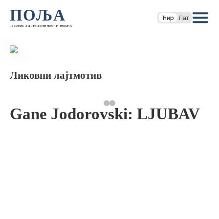
ПОЉА
Ћир
Лат
часопис за књижевност и теорију
Ликовни лајтмотив
Gane Jodorovski: LJUBAV