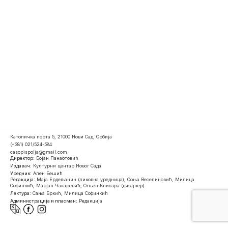
Католичка порта 5, 21000 Нови Сад, Србија
(+381) 021/524-584
casopispolja@gmail.com
Директор:
Бојан Панаотовић
Издавач:
Културни центар Новог Сада
Уредник:
Ален Бешић
Редакција:
Маја Ердељанин (ликовна уредница), Соња Веселиновић, Милица
Софинкић, Марјан Чакаревић, Огњен Клисара (дизајнер)
Лектура:
Сања Бркић, Милица Софинкић
Администрација и пласман:
Редакција