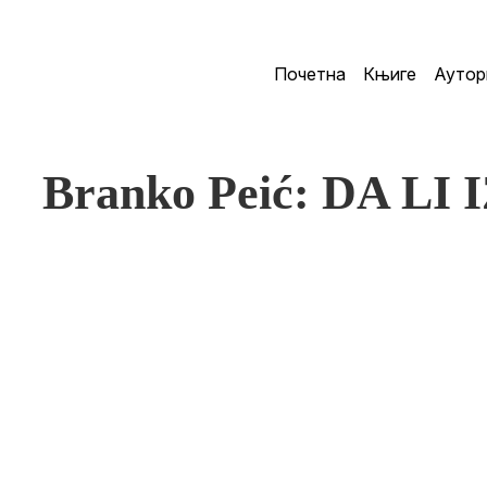
Почетна
Књиге
Аутор
Branko Peić: DA L