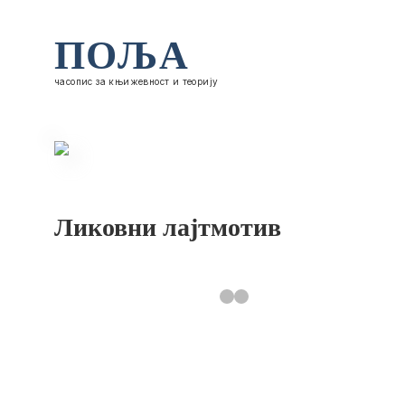
ПОЉА
часопис за књижевност и теорију
Ликовни лајтмотив