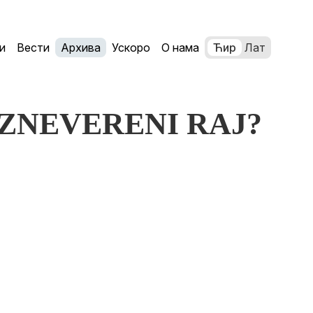
и
Вести
Архива
Ускоро
О нама
Ћир
Лат
I IZNEVERENI RAJ?