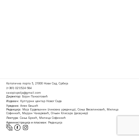
Католичка порта 5, 21000 Нови Сад, Србија
(+381) 021/524-584
casopispolja@gmail.com
Директор:
Бојан Панаотовић
Издавач:
Културни центар Новог Сада
Уредник:
Ален Бешић
Редакција:
Маја Ердељанин (ликовна уредница), Соња Веселиновић, Милица
Софинкић, Марјан Чакаревић, Огњен Клисара (дизајнер)
Лектура:
Сања Бркић, Милица Софинкић
Администрација и пласман:
Редакција