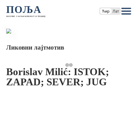
ПОЉА
Ћир
Лат
часопис за књижевност и теорију
Ликовни лајтмотив
Borislav Milić: ISTOK;
ZAPAD; SEVER; JUG