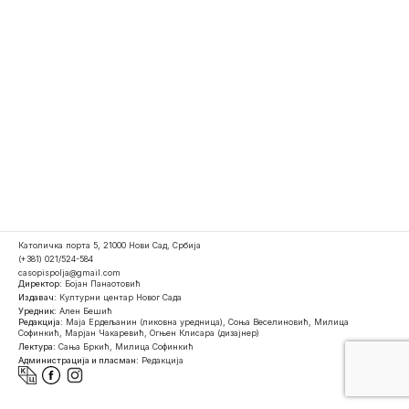
Католичка порта 5, 21000 Нови Сад, Србија
(+381) 021/524-584
casopispolja@gmail.com
Директор:
Бојан Панаотовић
Издавач:
Културни центар Новог Сада
Уредник:
Ален Бешић
Редакција:
Маја Ердељанин (ликовна уредница), Соња Веселиновић, Милица
Софинкић, Марјан Чакаревић, Огњен Клисара (дизајнер)
Лектура:
Сања Бркић, Милица Софинкић
Администрација и пласман:
Редакција