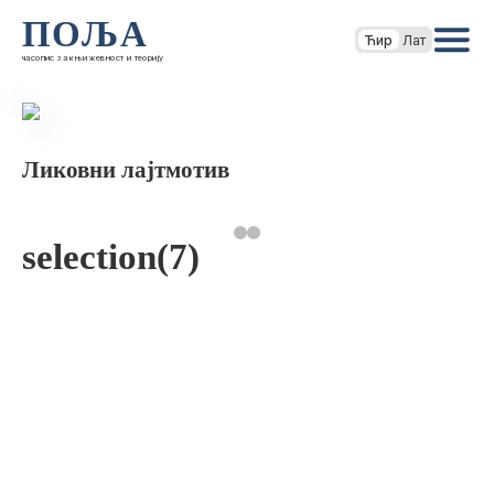
ПОЉА
Ћир
Лат
часопис за књижевност и теорију
Ликовни лајтмотив
selection(7)