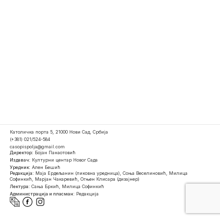
Католичка порта 5, 21000 Нови Сад, Србија
(+381) 021/524-584
casopispolja@gmail.com
Директор:
Бојан Панаотовић
Издавач:
Културни центар Новог Сада
Уредник:
Ален Бешић
Редакција:
Маја Ердељанин (ликовна уредница), Соња Веселиновић, Милица
Софинкић, Марјан Чакаревић, Огњен Клисара (дизајнер)
Лектура:
Сања Бркић, Милица Софинкић
Администрација и пласман:
Редакција