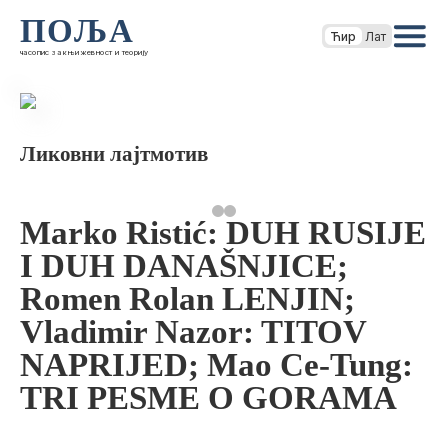
ПОЉА
Ћир
Лат
часопис за књижевност и теорију
Ликовни лајтмотив
Marko Ristić: DUH RUSIJE
I DUH DANAŠNJICE;
Romen Rolan LENJIN;
Vladimir Nazor: TITOV
NAPRIJED; Mao Ce-Tung:
TRI PESME O GORAMA