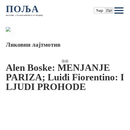
ПОЉА
Ћир
Лат
часопис за књижевност и теорију
Ликовни лајтмотив
Alen Boske: MENJANJE
PARIZA; Luiđi Fiorentino: I
LJUDI PROHODE