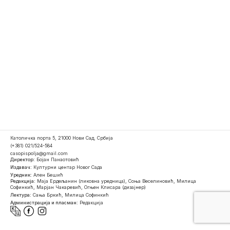
Католичка порта 5, 21000 Нови Сад, Србија
(+381) 021/524-584
casopispolja@gmail.com
Директор:
Бојан Панаотовић
Издавач:
Културни центар Новог Сада
Уредник:
Ален Бешић
Редакција:
Маја Ердељанин (ликовна уредница), Соња Веселиновић, Милица
Софинкић, Марјан Чакаревић, Огњен Клисара (дизајнер)
Лектура:
Сања Бркић, Милица Софинкић
Администрација и пласман:
Редакција