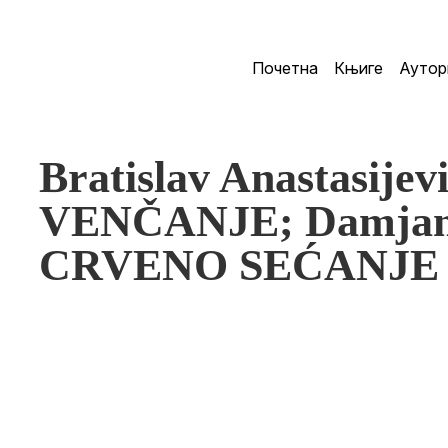
Почетна
Књиге
Аутор
Bratislav Anastasije
VENČANJE; Damjan 
CRVENO SEĆANJE