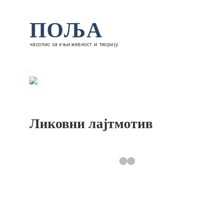
ПОЉА
часопис за књижевност и теорију
Ликовни лајтмотив