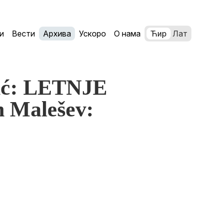
и
Вести
Архива
Ускоро
О нама
Ћир
Лат
vić: LETNJE
Malešev: