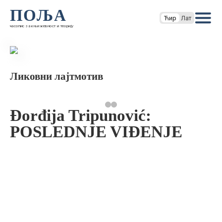
ПОЉА
Ћир
Лат
часопис за књижевност и теорију
Ликовни лајтмотив
Đorđija Tripunović:
POSLEDNJE VIĐENJE