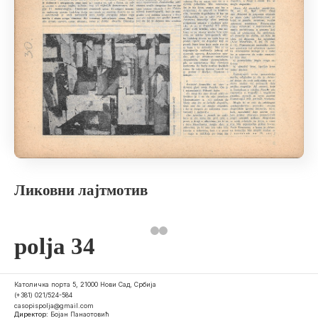
Ликовни лајтмотив
polja 34
Католичка порта 5, 21000 Нови Сад, Србија
(+381) 021/524-584
casopispolja@gmail.com
Директор:
Бојан Панаотовић