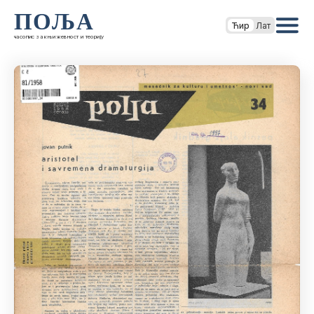
ПОЉА
Ћир
Лат
часопис за књижевност и теорију