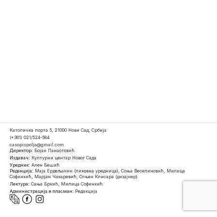
Католичка порта 5, 21000 Нови Сад, Србија
(+381) 021/524-584
casopispolja@gmail.com
Директор:
Бојан Панаотовић
Издавач:
Културни центар Новог Сада
Уредник:
Ален Бешић
Редакција:
Маја Ердељанин (ликовна уредница), Соња Веселиновић, Милица
Софинкић, Марјан Чакаревић, Огњен Клисара (дизајнер)
Лектура:
Сања Бркић, Милица Софинкић
Администрација и пласман:
Редакција