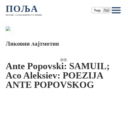
ПОЉА
Ћир
Лат
часопис за књижевност и теорију
Ликовни лајтмотив
Ante Popovski: SAMUIL;
Aco Aleksiev: POEZIJA
ANTE POPOVSKOG