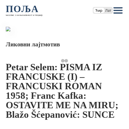
ПОЉА
Ћир
Лат
часопис за књижевност и теорију
Ликовни лајтмотив
Petar Selem: PISMA IZ
FRANCUSKE (I) –
FRANCUSKI ROMAN
1958; Franc Kafka:
OSTAVITE ME NA MIRU;
Blažo Šćepanović: SUNCE