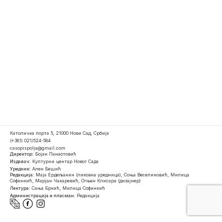
Католичка порта 5, 21000 Нови Сад, Србија
(+381) 021/524-584
casopispolja@gmail.com
Директор:
Бојан Панаотовић
Издавач:
Културни центар Новог Сада
Уредник:
Ален Бешић
Редакција:
Маја Ердељанин (ликовна уредница), Соња Веселиновић, Милица
Софинкић, Марјан Чакаревић, Огњен Клисара (дизајнер)
Лектура:
Сања Бркић, Милица Софинкић
Администрација и пласман:
Редакција