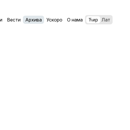
и
Вести
Архива
Ускоро
О нама
Ћир
Лат