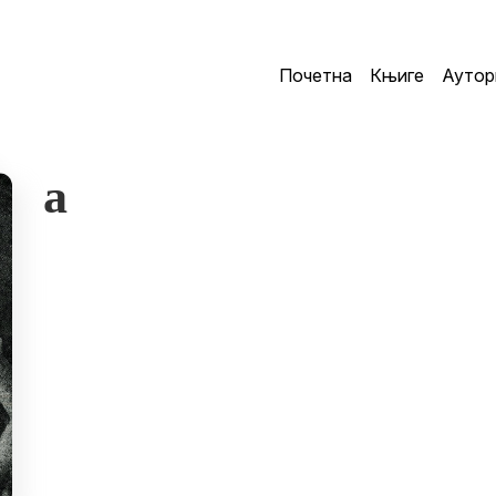
Почетна
Књиге
Аутор
a