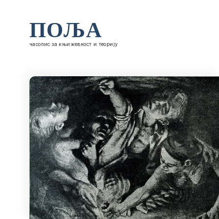
ПОЉА
часопис за књижевност и теорију