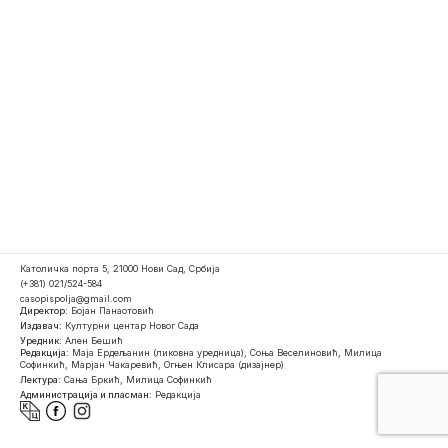
Католичка порта 5, 21000 Нови Сад, Србија
(+381) 021/524-584
casopispolja@gmail.com
Директор:
Бојан Панаотовић
Издавач:
Културни центар Новог Сада
Уредник:
Ален Бешић
Редакција:
Маја Ердељанин (ликовна уредница), Соња Веселиновић, Милица
Софинкић, Марјан Чакаревић, Огњен Клисара (дизајнер)
Лектура:
Сања Бркић, Милица Софинкић
Администрација и пласман:
Редакција