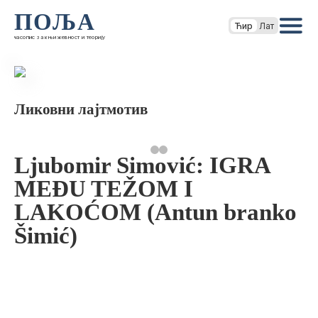
ПОЉА
Ћир
Лат
часопис за књижевност и теорију
Ликовни лајтмотив
Ljubomir Simović: IGRA
MEĐU TEŽOM I
LAKOĆOM (Antun branko
Šimić)