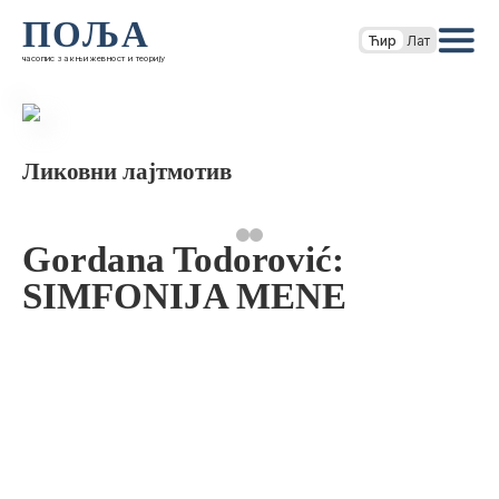
ПОЉА
Ћир
Лат
часопис за књижевност и теорију
Ликовни лајтмотив
Gordana Todorović:
SIMFONIJA MENE