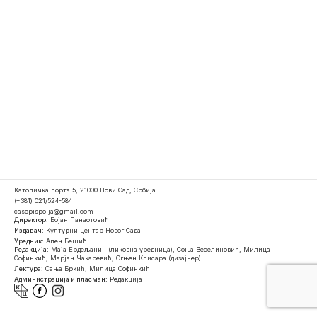
Католичка порта 5, 21000 Нови Сад, Србија
(+381) 021/524-584
casopispolja@gmail.com
Директор:
Бојан Панаотовић
Издавач:
Културни центар Новог Сада
Уредник:
Ален Бешић
Редакција:
Маја Ердељанин (ликовна уредница), Соња Веселиновић, Милица
Софинкић, Марјан Чакаревић, Огњен Клисара (дизајнер)
Лектура:
Сања Бркић, Милица Софинкић
Администрација и пласман:
Редакција