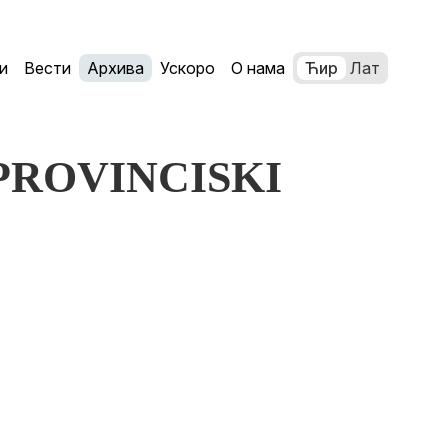
и
Вести
Архива
Ускоро
О нама
Ћир
Лат
: PROVINCISKI