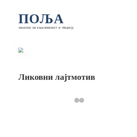
ПОЉА
часопис за књижевност и теорију
Ликовни лајтмотив