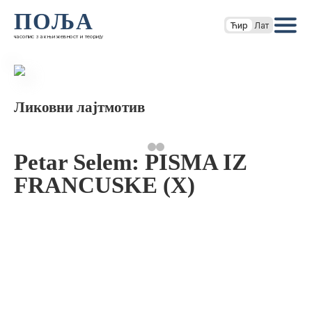
ПОЉА
Ћир
Лат
часопис за књижевност и теорију
Ликовни лајтмотив
Petar Selem: PISMA IZ
FRANCUSKE (X)