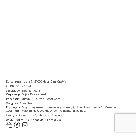
Католичка порта 5, 21000 Нови Сад, Србија
(+381) 021/524-584
casopispolja@gmail.com
Директор:
Бојан Панаотовић
Издавач:
Културни центар Новог Сада
Уредник:
Ален Бешић
Редакција:
Маја Ердељанин (ликовна уредница), Соња Веселиновић, Милица
Софинкић, Марјан Чакаревић, Огњен Клисара (дизајнер)
Лектура:
Сања Бркић, Милица Софинкић
Администрација и пласман:
Редакција