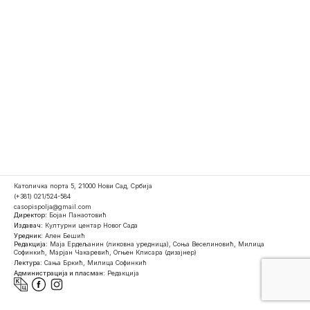
Католичка порта 5, 21000 Нови Сад, Србија
(+381) 021/524-584
casopispolja@gmail.com
Директор:
Бојан Панаотовић
Издавач:
Културни центар Новог Сада
Уредник:
Ален Бешић
Редакција:
Маја Ердељанин (ликовна уредница), Соња Веселиновић, Милица
Софинкић, Марјан Чакаревић, Огњен Клисара (дизајнер)
Лектура:
Сања Бркић, Милица Софинкић
Администрација и пласман:
Редакција