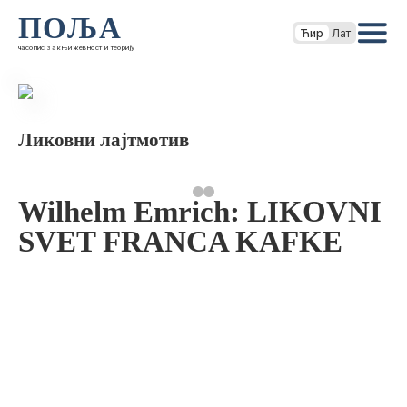
ПОЉА
Ћир
Лат
часопис за књижевност и теорију
Ликовни лајтмотив
Wilhelm Emrich: LIKOVNI
SVET FRANCA KAFKE