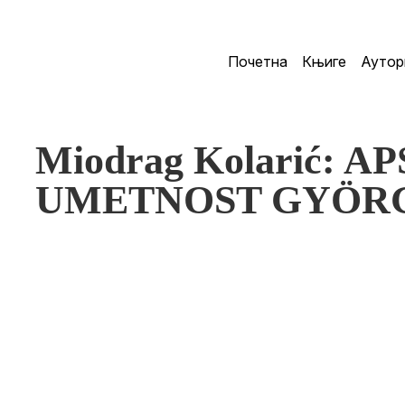
Почетна
Књиге
Аутор
Miodrag Kolarić: 
UMETNOST GYÖR