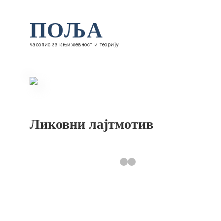
ПОЉА
часопис за књижевност и теорију
Ликовни лајтмотив