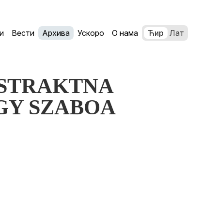
и
Вести
Архива
Ускоро
О нама
Ћир
Лат
APSTRAKTNA
GY SZABOA