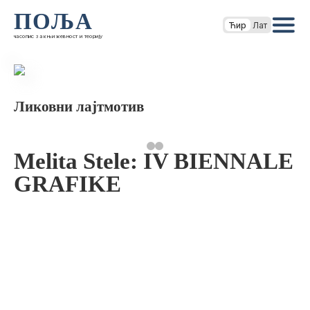
ПОЉА
Ћир
Лат
часопис за књижевност и теорију
Ликовни лајтмотив
Melita Stele: IV BIENNALE
GRAFIKE