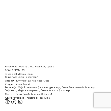
Католичка порта 5, 21000 Нови Сад, Србија
(+381) 021/524-584
casopispolja@gmail.com
Директор:
Бојан Панаотовић
Издавач:
Културни центар Новог Сада
Уредник:
Ален Бешић
Редакција:
Маја Ердељанин (ликовна уредница), Соња Веселиновић, Милица
Софинкић, Марјан Чакаревић, Огњен Клисара (дизајнер)
Лектура:
Сања Бркић, Милица Софинкић
Администрација и пласман:
Редакција