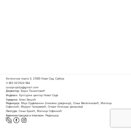
Католичка порта 5, 21000 Нови Сад, Србија
(+381) 021/524-584
casopispolja@gmail.com
Директор:
Бојан Панаотовић
Издавач:
Културни центар Новог Сада
Уредник:
Ален Бешић
Редакција:
Маја Ердељанин (ликовна уредница), Соња Веселиновић, Милица
Софинкић, Марјан Чакаревић, Огњен Клисара (дизајнер)
Лектура:
Сања Бркић, Милица Софинкић
Администрација и пласман:
Редакција