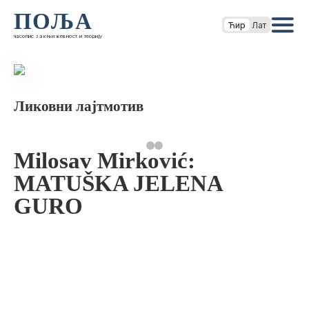
ПОЉА
Ћир
Лат
часопис за књижевност и теорију
Ликовни лајтмотив
Milosav Mirković:
MATUŠKA JELENA
GURO