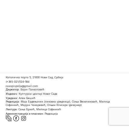
Католичка порта 5, 21000 Нови Сад, Србија
(+381) 021/524-584
casopispolja@gmail.com
Директор:
Бојан Панаотовић
Издавач:
Културни центар Новог Сада
Уредник:
Ален Бешић
Редакција:
Маја Ердељанин (ликовна уредница), Соња Веселиновић, Милица
Софинкић, Марјан Чакаревић, Огњен Клисара (дизајнер)
Лектура:
Сања Бркић, Милица Софинкић
Администрација и пласман:
Редакција