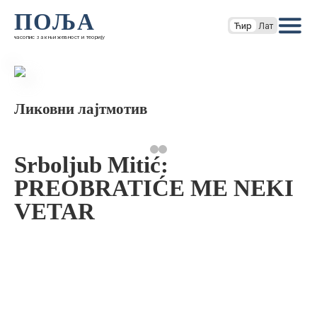
ПОЉА
Ћир
Лат
часопис за књижевност и теорију
Ликовни лајтмотив
Srboljub Mitić:
PREOBRATIĆE ME NEKI
VETAR