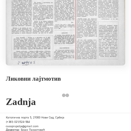
Ликовни лајтмотив
Zadnja
Католичка порта 5, 21000 Нови Сад, Србија
(+381) 021/524-584
casopispolja@gmail.com
Директор:
Бојан Панаотовић