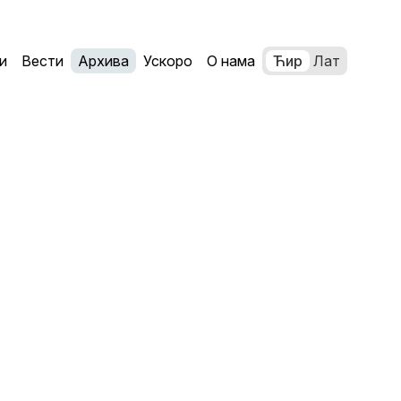
и
Вести
Архива
Ускоро
О нама
Ћир
Лат