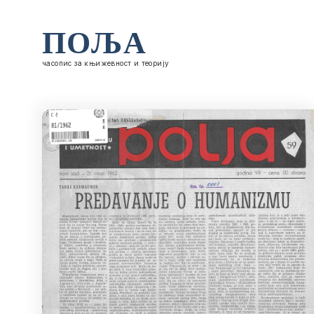
ПОЉА
часопис за књижевност и теорију