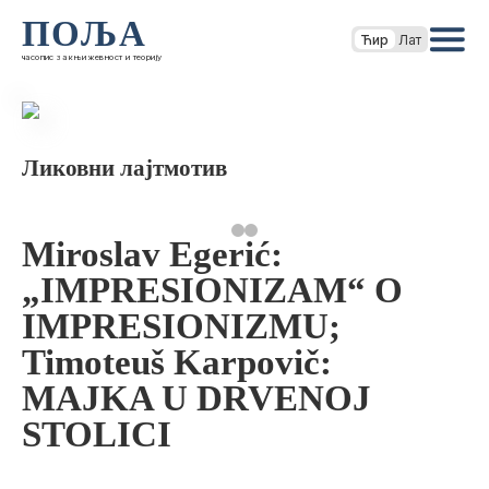
ПОЉА
Ћир
Лат
часопис за књижевност и теорију
Ликовни лајтмотив
Miroslav Egerić:
„IMPRESIONIZAM“ O
IMPRESIONIZMU;
Timoteuš Karpovič:
MAJKA U DRVENOJ
STOLICI