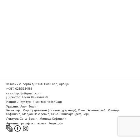
Католичка порта 5, 21000 Нови Сад, Србија
(+381) 021/524-584
casopispolja@gmail.com
Директор:
Бојан Панаотовић
Издавач:
Културни центар Новог Сада
Уредник:
Ален Бешић
Редакција:
Маја Ердељанин (ликовна уредница), Соња Веселиновић, Милица
Софинкић, Марјан Чакаревић, Огњен Клисара (дизајнер)
Лектура:
Сања Бркић, Милица Софинкић
Администрација и пласман:
Редакција