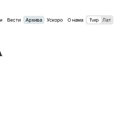
и
Вести
Архива
Ускоро
О нама
Ћир
Лат
A