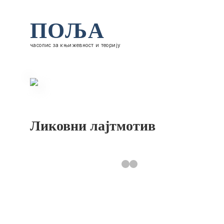
ПОЉА
часопис за књижевност и теорију
Ликовни лајтмотив