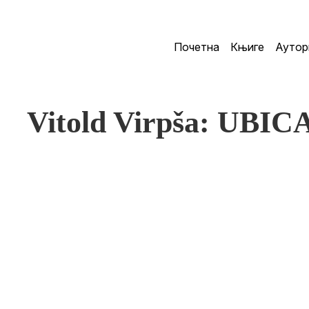
Почетна
Књиге
Аутор
Vitold Virpša: UBIC