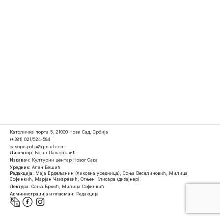
Католичка порта 5, 21000 Нови Сад, Србија
(+381) 021/524-584
casopispolja@gmail.com
Директор:
Бојан Панаотовић
Издавач:
Културни центар Новог Сада
Уредник:
Ален Бешић
Редакција:
Маја Ердељанин (ликовна уредница), Соња Веселиновић, Милица
Софинкић, Марјан Чакаревић, Огњен Клисара (дизајнер)
Лектура:
Сања Бркић, Милица Софинкић
Администрација и пласман:
Редакција