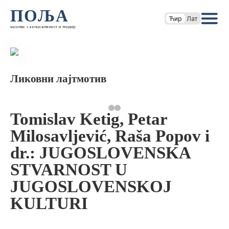
ПОЉА
Ћир
Лат
часопис за књижевност и теорију
Ликовни лајтмотив
Tomislav Ketig, Petar
Milosavljević, Raša Popov i
dr.: JUGOSLOVENSKA
STVARNOST U
JUGOSLOVENSKOJ
KULTURI