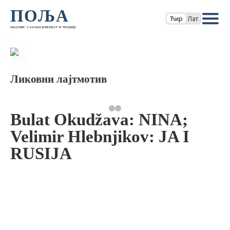
ПОЉА
Ћир
Лат
часопис за књижевност и теорију
Ликовни лајтмотив
Bulat Okudžava: NINA;
Velimir Hlebnjikov: JA I
RUSIJA