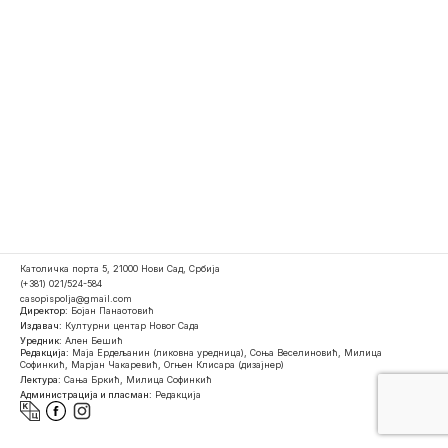
Католичка порта 5, 21000 Нови Сад, Србија
(+381) 021/524-584
casopispolja@gmail.com
Директор:
Бојан Панаотовић
Издавач:
Културни центар Новог Сада
Уредник:
Ален Бешић
Редакција:
Маја Ердељанин (ликовна уредница), Соња Веселиновић, Милица
Софинкић, Марјан Чакаревић, Огњен Клисара (дизајнер)
Лектура:
Сања Бркић, Милица Софинкић
Администрација и пласман:
Редакција