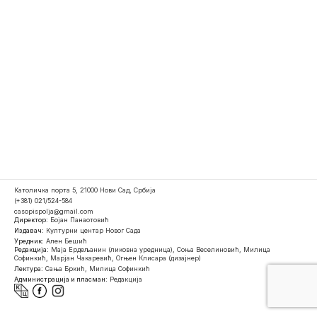
Католичка порта 5, 21000 Нови Сад, Србија
(+381) 021/524-584
casopispolja@gmail.com
Директор:
Бојан Панаотовић
Издавач:
Културни центар Новог Сада
Уредник:
Ален Бешић
Редакција:
Маја Ердељанин (ликовна уредница), Соња Веселиновић, Милица
Софинкић, Марјан Чакаревић, Огњен Клисара (дизајнер)
Лектура:
Сања Бркић, Милица Софинкић
Администрација и пласман:
Редакција