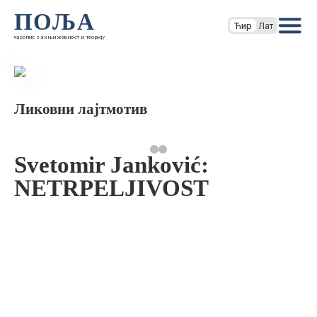
ПОЉА
Ћир
Лат
часопис за књижевност и теорију
Ликовни лајтмотив
Svetomir Janković:
NETRPELJIVOST