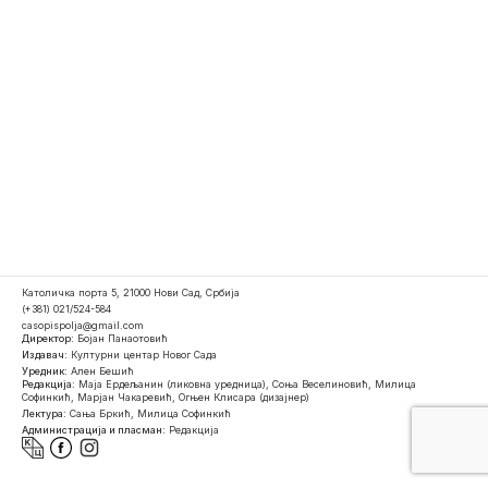
Католичка порта 5, 21000 Нови Сад, Србија
(+381) 021/524-584
casopispolja@gmail.com
Директор:
Бојан Панаотовић
Издавач:
Културни центар Новог Сада
Уредник:
Ален Бешић
Редакција:
Маја Ердељанин (ликовна уредница), Соња Веселиновић, Милица
Софинкић, Марјан Чакаревић, Огњен Клисара (дизајнер)
Лектура:
Сања Бркић, Милица Софинкић
Администрација и пласман:
Редакција