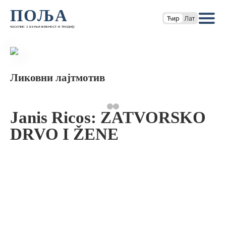
ПОЉА
Ћир
Лат
часопис за књижевност и теорију
Ликовни лајтмотив
Janis Ricos: ZATVORSKO
DRVO I ŽENE