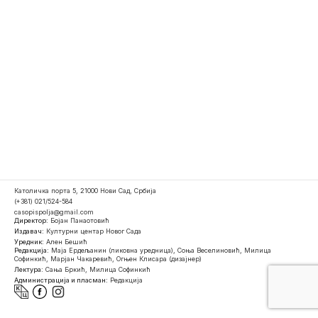
Католичка порта 5, 21000 Нови Сад, Србија
(+381) 021/524-584
casopispolja@gmail.com
Директор:
Бојан Панаотовић
Издавач:
Културни центар Новог Сада
Уредник:
Ален Бешић
Редакција:
Маја Ердељанин (ликовна уредница), Соња Веселиновић, Милица
Софинкић, Марјан Чакаревић, Огњен Клисара (дизајнер)
Лектура:
Сања Бркић, Милица Софинкић
Администрација и пласман:
Редакција