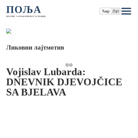
ПОЉА
Ћир
Лат
часопис за књижевност и теорију
Ликовни лајтмотив
Vojislav Lubarda:
DNEVNIK DJEVOJČICE
SA BJELAVA