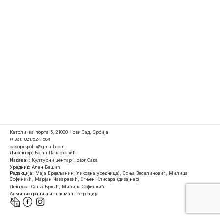
Католичка порта 5, 21000 Нови Сад, Србија
(+381) 021/524-584
casopispolja@gmail.com
Директор:
Бојан Панаотовић
Издавач:
Културни центар Новог Сада
Уредник:
Ален Бешић
Редакција:
Маја Ердељанин (ликовна уредница), Соња Веселиновић, Милица
Софинкић, Марјан Чакаревић, Огњен Клисара (дизајнер)
Лектура:
Сања Бркић, Милица Софинкић
Администрација и пласман:
Редакција