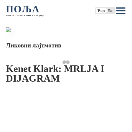
ПОЉА
Ћир
Лат
часопис за књижевност и теорију
Ликовни лајтмотив
Kenet Klark: MRLJA I
DIJAGRAM