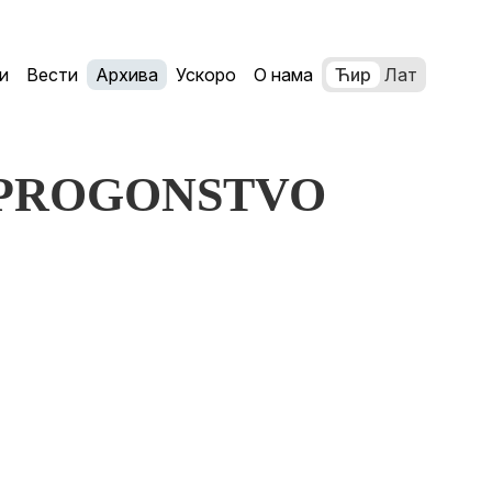
и
Вести
Архива
Ускоро
О нама
Ћир
Лат
i: PROGONSTVO