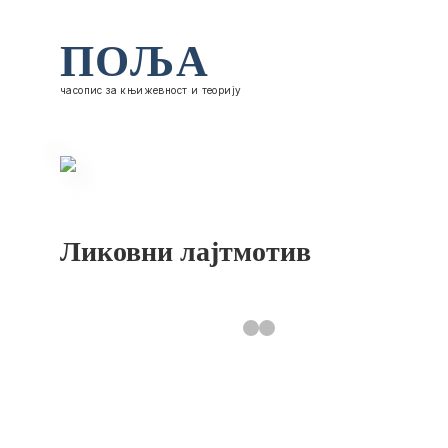
ПОЉА
часопис за књижевност и теорију
Ликовни лајтмотив