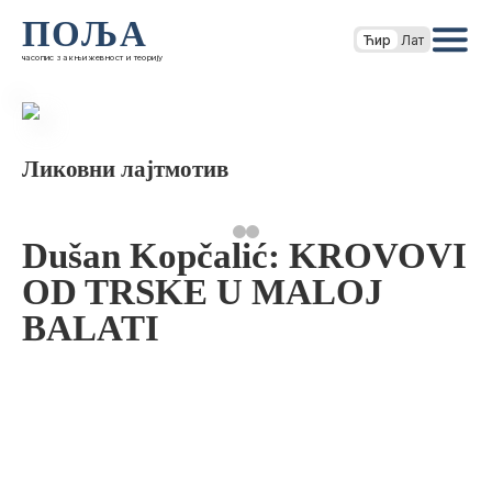
ПОЉА
Ћир
Лат
часопис за књижевност и теорију
Ликовни лајтмотив
Dušan Kopčalić: KROVOVI
OD TRSKE U MALOJ
BALATI