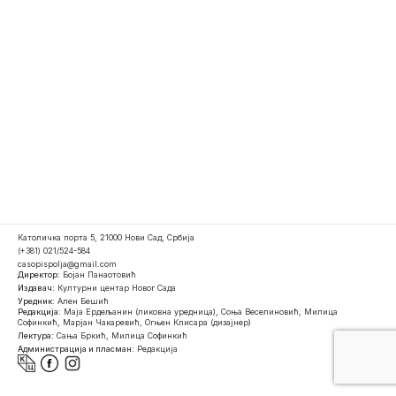
Католичка порта 5, 21000 Нови Сад, Србија
(+381) 021/524-584
casopispolja@gmail.com
Директор:
Бојан Панаотовић
Издавач:
Културни центар Новог Сада
Уредник:
Ален Бешић
Редакција:
Маја Ердељанин (ликовна уредница), Соња Веселиновић, Милица
Софинкић, Марјан Чакаревић, Огњен Клисара (дизајнер)
Лектура:
Сања Бркић, Милица Софинкић
Администрација и пласман:
Редакција