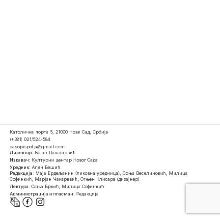
Католичка порта 5, 21000 Нови Сад, Србија
(+381) 021/524-584
casopispolja@gmail.com
Директор:
Бојан Панаотовић
Издавач:
Културни центар Новог Сада
Уредник:
Ален Бешић
Редакција:
Маја Ердељанин (ликовна уредница), Соња Веселиновић, Милица
Софинкић, Марјан Чакаревић, Огњен Клисара (дизајнер)
Лектура:
Сања Бркић, Милица Софинкић
Администрација и пласман:
Редакција