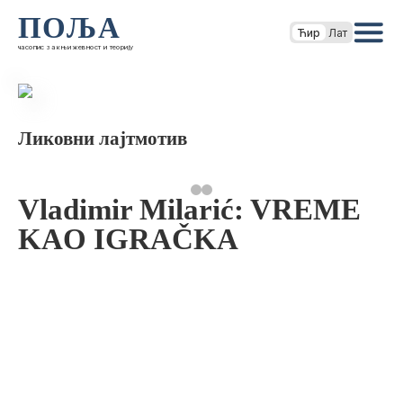
ПОЉА
Ћир
Лат
часопис за књижевност и теорију
Ликовни лајтмотив
Vladimir Milarić: VREME
KAO IGRAČKA