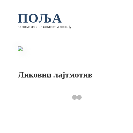
ПОЉА
часопис за књижевност и теорију
Ликовни лајтмотив