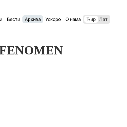
и
Вести
Архива
Ускоро
О нама
Ћир
Лат
ć: FENOMEN