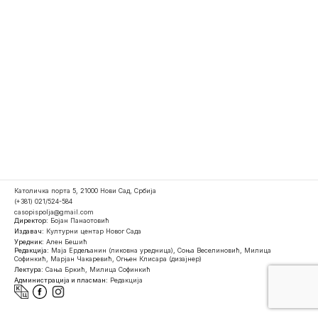
Католичка порта 5, 21000 Нови Сад, Србија
(+381) 021/524-584
casopispolja@gmail.com
Директор:
Бојан Панаотовић
Издавач:
Културни центар Новог Сада
Уредник:
Ален Бешић
Редакција:
Маја Ердељанин (ликовна уредница), Соња Веселиновић, Милица
Софинкић, Марјан Чакаревић, Огњен Клисара (дизајнер)
Лектура:
Сања Бркић, Милица Софинкић
Администрација и пласман:
Редакција