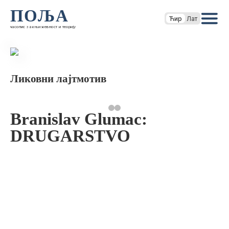
ПОЉА
Ћир
Лат
часопис за књижевност и теорију
Ликовни лајтмотив
Branislav Glumac:
DRUGARSTVO