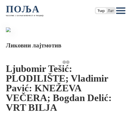
ПОЉА
Ћир
Лат
часопис за књижевност и теорију
Ликовни лајтмотив
Ljubomir Tešić:
PLODILIŠTE; Vladimir
Pavić: KNEŽEVA
VEČERA; Bogdan Delić:
VRT BILJA