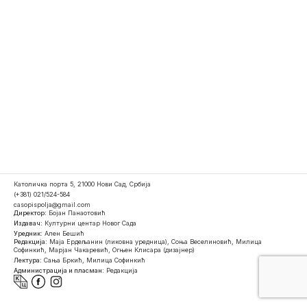
Католичка порта 5, 21000 Нови Сад, Србија
(+381) 021/524-584
casopispolja@gmail.com
Директор:
Бојан Панаотовић
Издавач:
Културни центар Новог Сада
Уредник:
Ален Бешић
Редакција:
Маја Ердељанин (ликовна уредница), Соња Веселиновић, Милица
Софинкић, Марјан Чакаревић, Огњен Клисара (дизајнер)
Лектура:
Сања Бркић, Милица Софинкић
Администрација и пласман:
Редакција